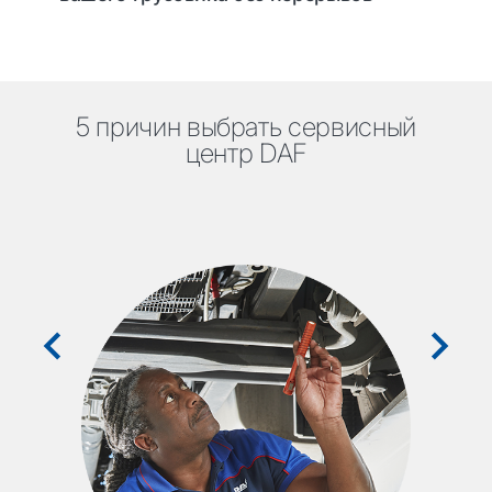
5 причин выбрать сервисный
центр DAF
Кр
тобы
к
нужд
Нез
и
– 