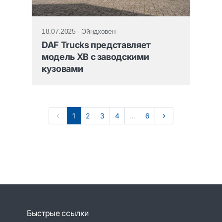
18.07.2025 - Эйндховен
DAF Trucks представляет
модель XB с заводскими
кузовами
1
2
3
4
...
6
Быстрые ссылки