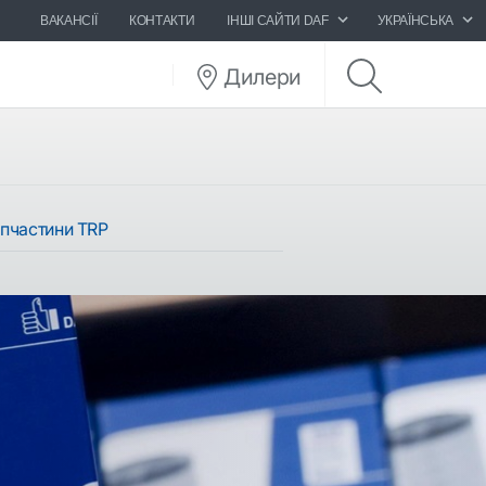
ВАКАНСІЇ
КОНТАКТИ
ІНШІ САЙТИ DAF
УКРАЇНСЬКА
Дилери
пчастини TRP