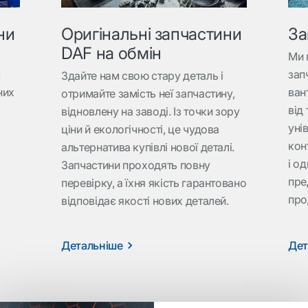
ни
Оригінальні запчастини
За
DAF на обмін
Ми 
м
зап
Здайте нам свою стару деталь і
них
ван
отримайте замість неї запчастину,
від 
відновлену на заводі. Із точки зору
уні
ціни й екологічності, це чудова
кон
альтернатива купівлі нової деталі.
і о
Запчастини проходять повну
пре
перевірку, а їхня якість гарантовано
а
про
відповідає якості нових деталей.
Детальніше
Дет