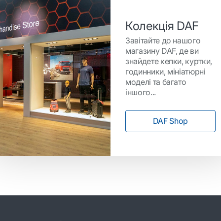
Колекція DAF
Завітайте до нашого
магазину DAF, де ви
знайдете кепки, куртки,
годинники, мініатюрні
моделі та багато
іншого...
DAF Shop