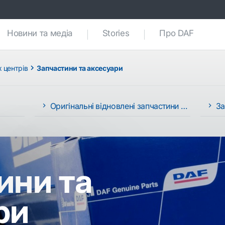
nt)
Новини та медіа
Stories
Про DAF
 центрів
Запчастини та аксесуари
Оригінальні відновлені запчастини DAF
За
ини та
ри