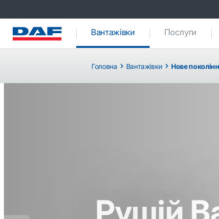
Вантажівки
(current)
Послуги
Головна
Вантажівки
Нове поколінн
Previous
Рушій В