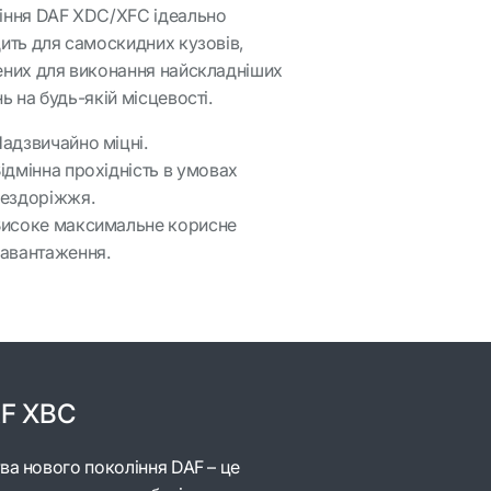
іння DAF XDC/XFC ідеально
ить для самоскидних кузовів,
ених для виконання найскладніших
ь на будь-якій місцевості.
адзвичайно міцні.
ідмінна прохідність в умовах
ездоріжжя.
исоке максимальне корисне
авантаження.
AF XBC
ва нового покоління DAF – це