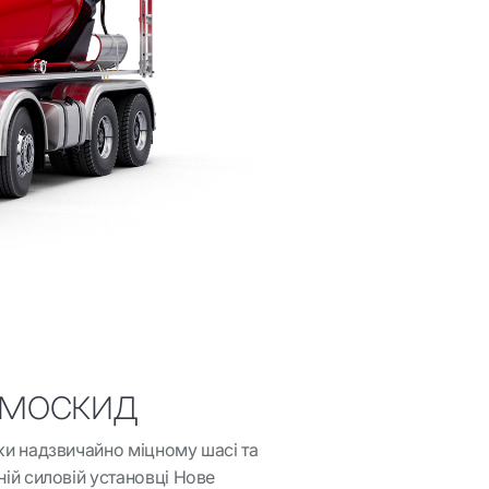
москид
и надзвичайно міцному шасі та
ій силовій установці Нове