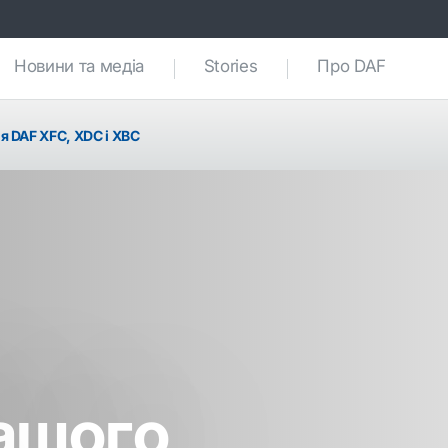
Новини та медіа
Stories
Про DAF
я DAF XFC, XDC і XBC
ашого