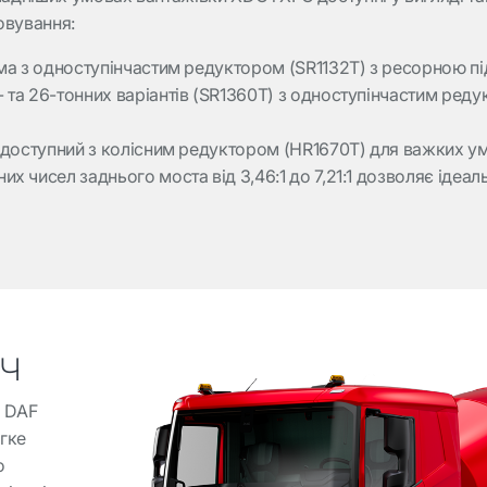
овування:
ема з одноступінчастим редуктором (SR1132T) з ресорною п
 та 26-тонних варіантів (SR1360T) з одноступінчастим ред
ж доступний з колісним редуктором (HR1670T) для важких ум
х чисел заднього моста від 3,46:1 до 7,21:1 дозволяє ідеа
ч
я DAF
гке
о