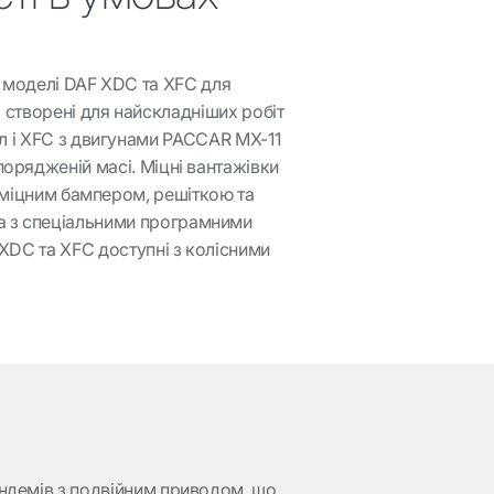
 моделі DAF XDC та XFC для
 створені для найскладніших робіт
л і XFC з двигунами PACCAR MX-11
порядженій масі. Міцні вантажівки
з міцним бампером, решіткою та
а з спеціальними програмними
 XDC та XFC доступні з колісними
андемів з подвійним приводом, що