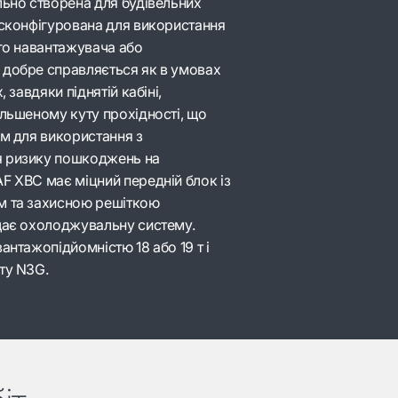
льно створена для будівельних
 сконфігурована для використання
ого навантажувача або
 добре справляється як в умовах
 завдяки піднятій кабіні,
ільшеному куту прохідності, що
ом для використання з
я ризику пошкоджень на
F XBC має міцний передній блок із
м та захисною решіткою
щає охолоджувальну систему.
антажопідйомністю 18 або 19 т і
ту N3G.