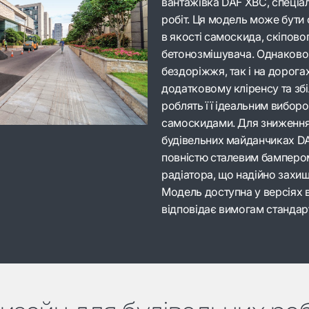
вантажівка DAF XBC, спеціа
робіт. Ця модель може бути
в якості самоскида, скіпов
бетонозмішувача. Однаково
бездоріжжя, так і на дорогах,
додатковому кліренсу та зб
роблять її ідеальним вибор
самоскидами. Для зниженн
будівельних майданчиках DA
повністю сталевим бамперо
радіатора, що надійно захи
Модель доступна у версіях в
відповідає вимогам стандар