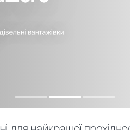
івельні вантажівки
і для найкращої прохідно