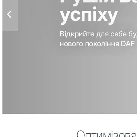
успіху
Відкрийте для себе буд
нового покоління DAF
Оптимізован