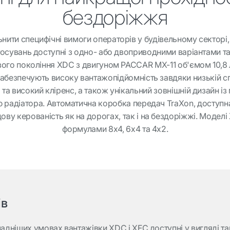
бездоріжжя
ити специфічні вимоги операторів у будівельному секторі,
стосувань доступні з одно- або двоприводними варіантами та
вого покоління XDC з двигуном PACCAR MX-11 об'ємом 10,8 
) забезпечують високу вантажопідйомність завдяки низькій с
 та високий кліренс, а також унікальний зовнішній дизайн і
 радіатора. Автоматична коробка передач TraXon, доступн
ву керованість як на дорогах, так і на бездоріжжі. Моделі
формулами 8х4, 6х4 та 4х2.
ів
ладніших умовах вантажівки XDC і XFC доступні у вигляді т