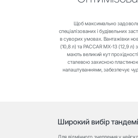
Щоб максимально задовольн
спеціалізованих і будівельних за
в суворих умовах. Вантажівки но
(10,8 л) та PACCAR MX-13 (12,9 л
мають великий кут прохідності
сталевою захисною пластиною
налаштуваннями, забезпечує чудо
Широкий вибір тандем
Для відмінного зчеплення у найск