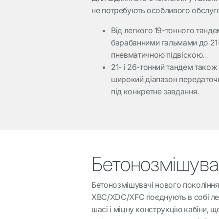
не потребують особливого обслуг
Від легкого 19-тонного танд
барабанними гальмами до 21-
пневматичною підвіскою.
21- і 26-тонний тандем тако
широкий діапазон передаточни
під конкретне завдання.
Бетонозмішува
Бетонозмішувачі нового поколінн
XBC/XDC/XFC поєднують в собі ле
шасі і міцну конструкцію кабіни, щ