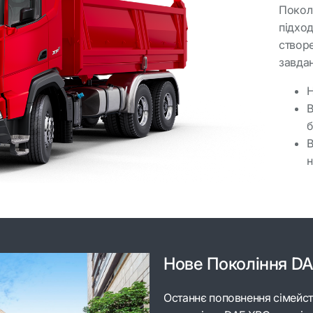
Покол
підход
створ
завдан
Н
В
б
В
н
Нове Покоління D
Останнє поповнення сімейст