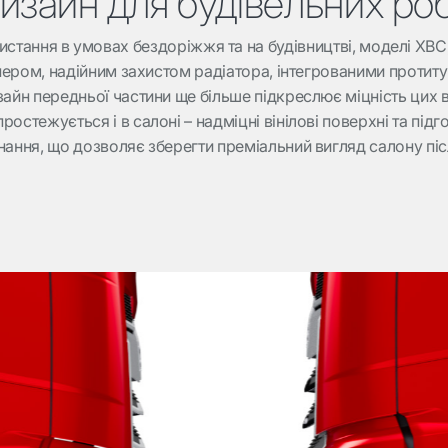
изайн для будівельних роб
истання в умовах бездоріжжя та на будівництві, моделі XBC
ером, надійним захистом радіатора, інтегрованими протит
зайн передньої частини ще більше підкреслює міцність цих в
ростежується і в салоні – надміцні вінілові поверхні та пі
ання, що дозволяє зберегти преміальний вигляд салону піс