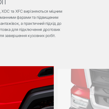
іт
, XDC та XFC вирізняються міцним
уманними фарами та підвищеним
антажівок, а практичний підхід до
дготовка для підключення дротових
ля завершення кузовних робіт.