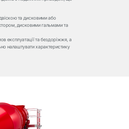
ідвіскою та дисковими або
уктором, дисковими гальмами та
ов експлуатації та бездоріжжя, а
льно налаштувати характеристику