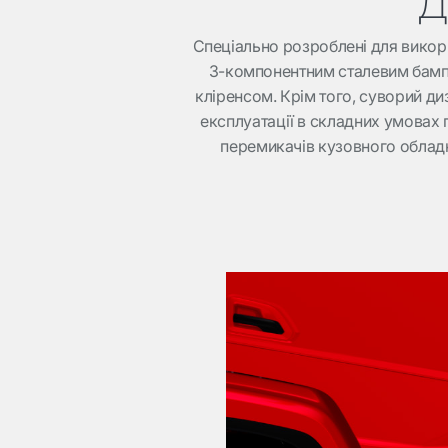
Д
Спеціально розроблені для викор
3-компонентним сталевим бамп
кліренсом. Крім того, суворий ди
експлуатації в складних умовах п
перемикачів кузовного обладн