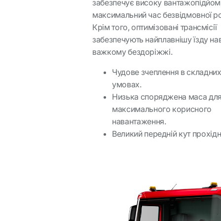
забезпечує високу вантажопідйомн
максимальний час безвідмовної р
Крім того, оптимізовані трансмісії
забезпечують найплавнішу їзду нав
важкому бездоріжжі.
Чудове зчеплення в складни
умовах.
Низька споряджена маса дл
максимального корисного
навантаження.
Великий передній кут прохідн