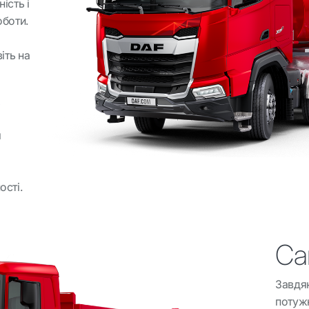
ість і
оботи.
іть на
х
я
ості.
Са
Завдяк
потужн