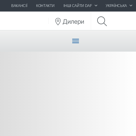
ВАКАНСІЇ
КОНТАКТИ
ІНШІ САЙТИ DAF
УКРАЇНСЬКА
Дилери
Nex